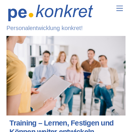
Skip
Me
to
content
Personalentwicklung konkret!
Training – Lernen, Festigen und
Können weiter entwickeln …