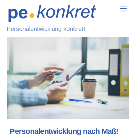
Skip
Me
to
content
Personalentwicklung konkret!
Personalentwicklung nach Maß!